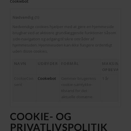
Cookiebot
:
Nødvendig (1)
Nødvendige cookies hjælper med at gøre en hjemmeside
brugbar ved at aktivere grundlæggende funktioner såsom
side-navigation og adgang til sikre områder af
hjemmesiden. Hjemmesiden kan ikke fungere ordentligt
uden disse cookies.
NAVN
UDBYDER
FORMÅL
MAKSIMAL
OPBEVARING
CookieCon
Cookiebot
Gemmer brugerens
1 år
sent
cookie-samtykke-
tilstand for det
aktuelle domæne.
COOKIE- OG
PRIVATLIVSPOLITIK