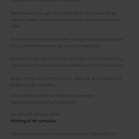
cookies skal vi indhente dit samtykke.
Dette websted bruger forskellige typer af cookies. Nogle
cookies sættes af tredjeparts tjenester, der vises på vores
sider.
Du kan til enhver tid ændre eller tilbagetrække dit samtykke
fra Cookiedeklarationen på vores hjemmeside.
Få mere at vide om, hvem vi er, hvordan du kan kontakte os,
og hvordan vi behandler persondata i vores Privatlivspolitik.
Angiv venligst dit samtykke-ID og -dato, når du kontakter os
angående dit samtykke.
Dit samtykke gælder for følgende domæner:
separationsciencesfoundation.org
Din aktuelle tilstand: Afvis.
Ændring af dit samtykke
Cookiedeklarationen er sidst opdateret d. 28/06/2023 af