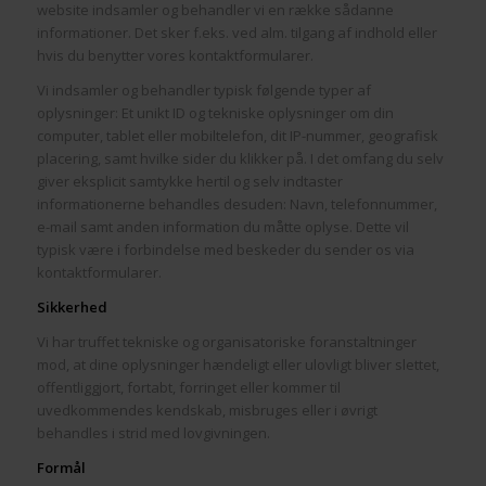
website indsamler og behandler vi en række sådanne
informationer. Det sker f.eks. ved alm. tilgang af indhold eller
hvis du benytter vores kontaktformularer.
Vi indsamler og behandler typisk følgende typer af
oplysninger: Et unikt ID og tekniske oplysninger om din
computer, tablet eller mobiltelefon, dit IP-nummer, geografisk
placering, samt hvilke sider du klikker på. I det omfang du selv
giver eksplicit samtykke hertil og selv indtaster
informationerne behandles desuden: Navn, telefonnummer,
e-mail samt anden information du måtte oplyse. Dette vil
typisk være i forbindelse med beskeder du sender os via
kontaktformularer.
Sikkerhed
Vi har truffet tekniske og organisatoriske foranstaltninger
mod, at dine oplysninger hændeligt eller ulovligt bliver slettet,
offentliggjort, fortabt, forringet eller kommer til
uvedkommendes kendskab, misbruges eller i øvrigt
behandles i strid med lovgivningen.
Formål