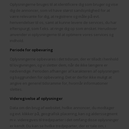
Oplysningerne bruges til at identificere dig som bruger og vise
dig de annoncer, som vil have størst sandsynlighed for at
være relevante for dig, at registrere og måle på evt.
henvendelser til os, samt at kunne levere de services, du har
efterspurgt, som f.eks. at ringe dig op som ønsket. Herudover
anvender vi oplysningerne til at optimere vores services og
indhold.
Periode for opbevaring
Oplysningerne opbevares i det tidsrum, der er tilladt i henhold
til lovgivningen, og vi sletter dem, når de ikke længere er
nødvendige. Perioden afhænger af karakteren af oplysningen
og baggrunden for opbevaring. Det er derfor ikke muligt at
angive en generel tidsramme for, hvornår informationer
slettes.
Videregivelse af oplysninger
Data om din brug af websitet, hvilke annoncer, du modtager
og evt. klikker på, geografisk placering, køn og alderssegment
m.v. videregives til tredjeparter i det omfang disse oplysninger
er kendt. Du kan se hvilke tredjeparter, der er tale om, i