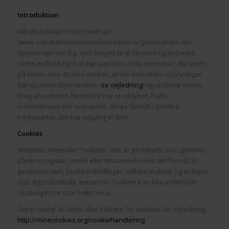
Introduktion
Når du besøger vores website
(www.separationsciencesfoundation.org) indsamles der
oplysninger om dig, som bruges til at tilpasse og forbedre
vores indhold og til at øge værdien af de annoncer, der vises
på siden. Hvis du ikke ønsker, at der indsamles oplysninger,
bør du slette dine cookies (
se vejledning
) og undlade videre
brug af websitet. Nedenfor har vi uddybet, hvilke
informationer der indsamles, deres formål og hvilke
tredjeparter, der har adgang til dem.
Cookies
Websitet anvender ”cookies”, der er en tekstfil, som gemmes
på din computer, mobil eller tilsvarende med det formål at
genkende den, huske indstillinger, udføre statistik og muligvis
vise dig målrettede annoncer. Cookies kan ikke indeholde
skadelig kode som f.eks. virus.
Det er muligt at slette eller blokere for cookies. Se vejledning:
http://minecookies.org/cookiehandtering