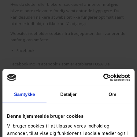
Hvis du sletter eller blokerer cookies vil annoncer muligvis
blive mindre relevante for dig samt optræde hyppigere. Du
kan desuden risikere at websitet ikke fungerer optimalt samt
at der er indhold, du ikke kan få adgang til.
Websitet indeholder cookies fra tredjeparter, der i varierende
omfang kan omfatte:
Facebook
Facebook Inc. (“Facebook”), som er etableret i USA. De
fornødne garantier for overførsel af oplysninger til USA er
sikret gennem databehandlerens certificering under EU-U.S.
Privacy Shield. En kopi af certificeringen kan findes her:
https://www.facebook.com/about/privacyshield
Samtykke
Detaljer
Om
Facebooks pixel indsamler tre typer data, når den indlæses:
HTTP-headere – Alt det, der står i HTTP-headere. HTTP-
Denne hjemmeside bruger cookies
headere er en standardwebprotokol, der som standard
sendes mellem en browseranmodning og en server på
Vi bruger cookies til at tilpasse vores indhold og
internettet. HTTP-headere indeholder IP-adresser,
annoncer, til at vise dig funktioner til sociale medier og til
oplysninger om webbrowseren, sidelokation, dokument,