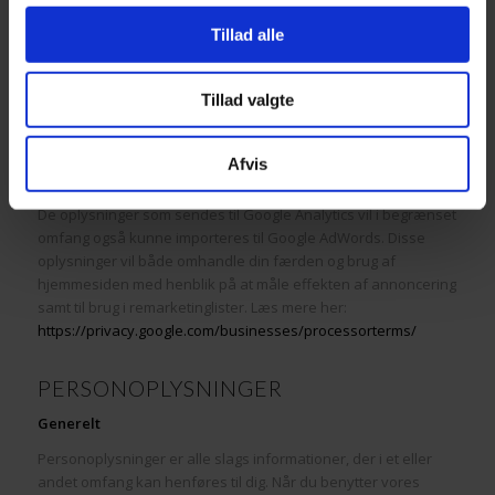
id=a2zt000000001L5AAI
Tillad alle
Læs mere om hvilken type data Google Analytics opsamler,
samt hvad de pågældende data bruges til i afsnittet
Tillad valgte
“Personoplysninger”. Data opbevares maksimalt i 26
måneder.
Afvis
Google Ad Services (Google AdWords m.fl.)
De oplysninger som sendes til Google Analytics vil i begrænset
omfang også kunne importeres til Google AdWords. Disse
oplysninger vil både omhandle din færden og brug af
hjemmesiden med henblik på at måle effekten af annoncering
samt til brug i remarketinglister. Læs mere her:
https://privacy.google.com/businesses/processorterms/
PERSONOPLYSNINGER
Generelt
Personoplysninger er alle slags informationer, der i et eller
andet omfang kan henføres til dig. Når du benytter vores