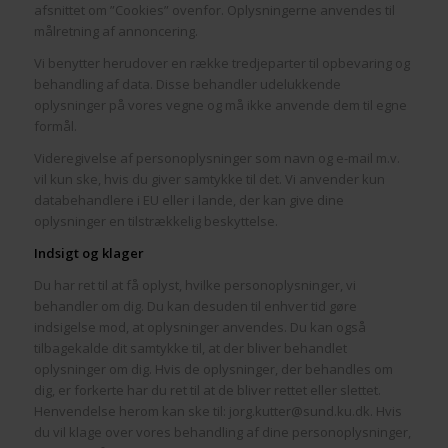
afsnittet om ”Cookies” ovenfor. Oplysningerne anvendes til
målretning af annoncering.
Vi benytter herudover en række tredjeparter til opbevaring og
behandling af data. Disse behandler udelukkende
oplysninger på vores vegne og må ikke anvende dem til egne
formål.
Videregivelse af personoplysninger som navn og e-mail m.v.
vil kun ske, hvis du giver samtykke til det. Vi anvender kun
databehandlere i EU eller i lande, der kan give dine
oplysninger en tilstrækkelig beskyttelse.
Indsigt og klager
Du har ret til at få oplyst, hvilke personoplysninger, vi
behandler om dig. Du kan desuden til enhver tid gøre
indsigelse mod, at oplysninger anvendes. Du kan også
tilbagekalde dit samtykke til, at der bliver behandlet
oplysninger om dig. Hvis de oplysninger, der behandles om
dig, er forkerte har du ret til at de bliver rettet eller slettet.
Henvendelse herom kan ske til: jorg.kutter@sund.ku.dk. Hvis
du vil klage over vores behandling af dine personoplysninger,